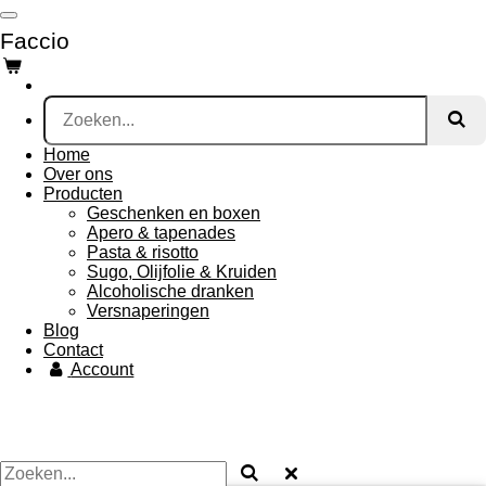
Ga
Faccio
direct
naar
de
hoofdinhoud
Home
Over ons
Producten
Geschenken en boxen
Apero & tapenades
Pasta & risotto
Sugo, Olijfolie & Kruiden
Alcoholische dranken
Versnaperingen
Blog
Contact
Account