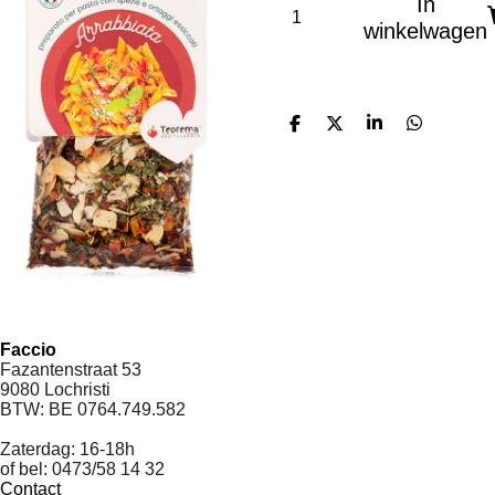
In
winkelwagen
D
D
S
D
e
e
h
e
l
e
a
l
e
l
r
e
n
e
n
Faccio
Fazantenstraat 53
9080 Lochristi
BTW: BE 0764.749.582
Openingsuren:
Zaterdag: 16-18h
of bel
:
0473/58 14 32
Contact