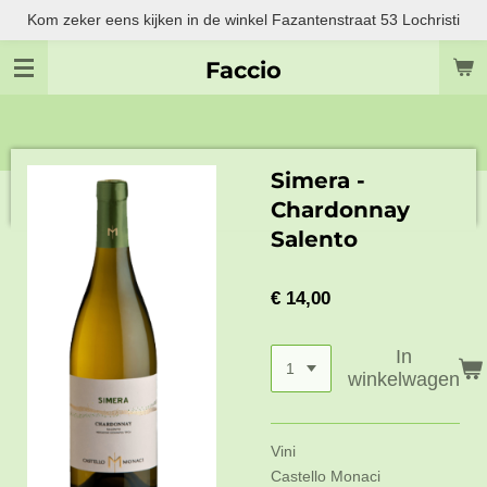
Kom zeker eens kijken in de winkel Fazantenstraat 53 Lochristi
Ga
direct
Faccio
naar
de
hoofdinhoud
Simera -
Chardonnay
Salento
€ 14,00
In
winkelwagen
Vini
Castello Monaci