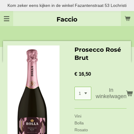
Kom zeker eens kijken in de winkel Fazantenstraat 53 Lochristi
Ga
direct
Faccio
naar
de
hoofdinhoud
Prosecco Rosé
Brut
€ 16,50
In
winkelwagen
Vini
Bolla
Rosato