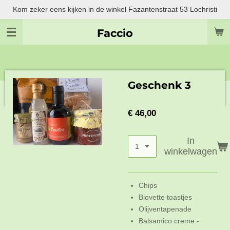
Kom zeker eens kijken in de winkel Fazantenstraat 53 Lochristi
Ga
direct
Faccio
naar
de
hoofdinhoud
Geschenk 3
€ 46,00
In
winkelwagen
Chips
Biovette toastjes
Olijventapenade
Balsamico creme -