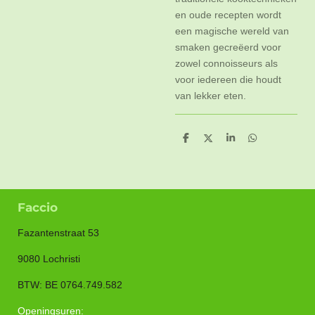
en oude recepten wordt
een magische wereld van
smaken gecreëerd voor
zowel connoisseurs als
voor iedereen die houdt
van lekker eten.
D
D
S
D
e
e
h
e
l
e
a
l
e
l
r
e
n
e
n
Faccio
Fazantenstraat 53
9080 Lochristi
BTW: BE 0764.749.582
Openingsuren: