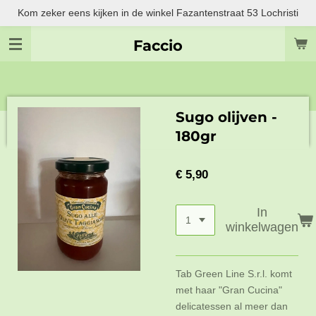
Kom zeker eens kijken in de winkel Fazantenstraat 53 Lochristi
Ga
direct
Faccio
naar
de
hoofdinhoud
Sugo olijven -
180gr
€ 5,90
In
winkelwagen
Tab Green Line S.r.l. komt
met haar "Gran Cucina"
delicatessen al meer dan