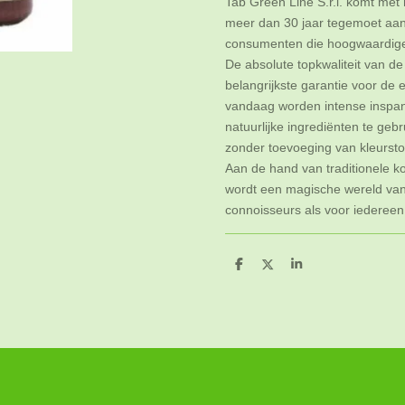
Tab Green Line S.r.l. komt met
meer dan 30 jaar tegemoet aa
consumenten die hoogwaardige 
De absolute topkwaliteit van de
belangrijkste garantie voor de
vandaag worden intense inspa
natuurlijke ingrediënten te gebr
zonder toevoeging van kleurst
Aan de hand van traditionele 
wordt een magische wereld va
connoisseurs als voor iedereen
D
D
S
e
e
h
l
e
a
e
l
r
n
e