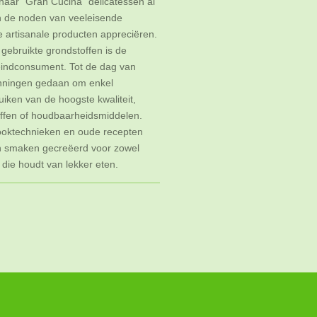
 haar "Gran Cucina" delicatessen al
n de noden van veeleisende
artisanale producten appreciëren.
 gebruikte grondstoffen is de
 eindconsument. Tot de dag van
nningen gedaan om enkel
uiken van de hoogste kwaliteit,
offen of houdbaarheidsmiddelen.
kooktechnieken en oude recepten
n smaken gecreëerd voor zowel
 die houdt van lekker eten.