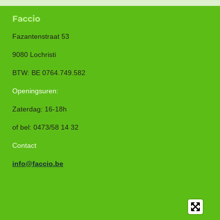
n
e
n
Faccio
Fazantenstraat 53
9080 Lochristi
BTW: BE 0764.749.582
Openingsuren:
Zaterdag: 16-18h
of bel
:
0473/58 14 32
Contact
info@faccio.be