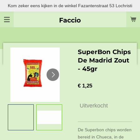
Kom zeker eens kijken in de winkel Fazantenstraat 53 Lochristi
Ga
direct
Faccio
naar
de
hoofdinhoud
SuperBon Chips
De Madrid Zout
- 45gr
€ 1,25
Uitverkocht
De Superbon chips worden
bereid in Chueca, in de