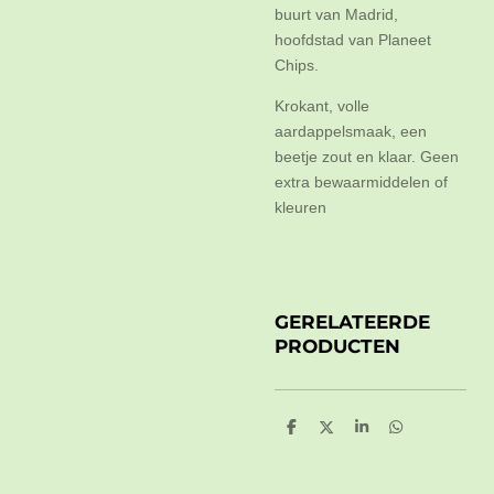
buurt van Madrid,
hoofdstad van Planeet
Chips.
Krokant, volle
aardappelsmaak, een
beetje zout en klaar. Geen
extra bewaarmiddelen of
kleuren
GERELATEERDE
PRODUCTEN
D
D
S
D
e
e
h
e
l
e
a
l
e
l
r
e