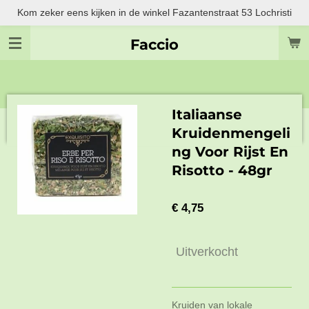
Kom zeker eens kijken in de winkel Fazantenstraat 53 Lochristi
Ga
direct
Faccio
naar
de
hoofdinhoud
Italiaanse
Kruidenmengeli
ng Voor Rijst En
Risotto - 48gr
€ 4,75
Uitverkocht
Kruiden van lokale