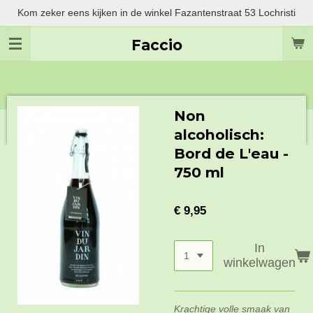
Kom zeker eens kijken in de winkel Fazantenstraat 53 Lochristi
Ga
direct
Faccio
naar
de
hoofdinhoud
Non
alcoholisch:
Bord de L'eau -
750 ml
€ 9,95
In
winkelwagen
Krachtige volle smaak
van