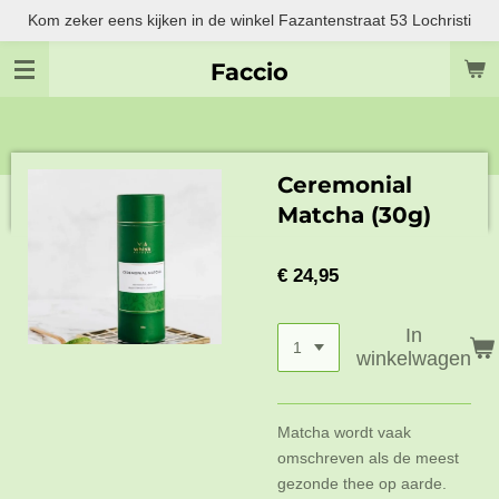
Kom zeker eens kijken in de winkel Fazantenstraat 53 Lochristi
Ga
direct
Faccio
naar
de
hoofdinhoud
Ceremonial
Matcha (30g)
€ 24,95
In
winkelwagen
Matcha wordt vaak
omschreven als de meest
gezonde thee op aarde.