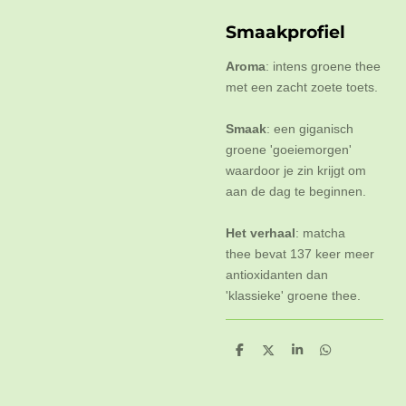
Smaakprofiel
Aroma
:
intens groene thee
met een zacht zoete toets.
Smaak
:
een giganisch
groene 'goeiemorgen'
waardoor je zin krijgt om
aan de dag te beginnen.
Het verhaal
:
matcha
thee bevat 137 keer meer
antioxidanten dan
'klassieke' groene thee.
D
D
S
D
e
e
h
e
l
e
a
l
e
l
r
e
n
e
n